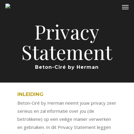
Men
Skip
to
main
Privacy
content
Statement
Beton-Ciré by Herman
INLEIDING
Beton-Ciré by Herman neemt jouw privacy zeer
serieus en zal informatie over jou (de
betrokkene) op een veilige manier verwerken
en gebruiken. In dit Privacy Statement leggen